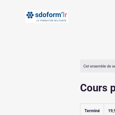
Cet ensemble de sé
Cours 
19,99
euros
Terminé
T
19,