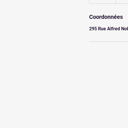
e
r
m
Coordonnées
i
295 Rue Alfred Nob
n
é