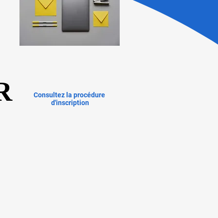
R
R
Consultez la procédure 
d'inscription