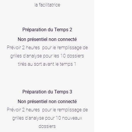
Une question? Contactez-nous!
la facilitatrice
IMPORTANT
Préparation du Temps 2
La 1ère partie se déroule en classe
virtuelle synchrone (visio),
Non présentiel non connecté
les 2 dernières parties dans la ville
Prévoir 2 heures pour le remplissage de
choisie.
grilles d’analyse pour les 10 dossiers
Attention, il n'est pas possible de
tirés au sort avant le temps 1
dissocier les dates d'une session,
même pour la visio, sous peine
d'annulation de votre prise en charge
DPC.
Préparation du Temps 3
Retour liste sessions
Non présentiel non connecté
Prévoir 2 heures pour le
remplissage de
grilles d’analyse pour 10 nouveaux
dossiers