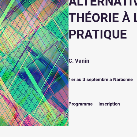
ALTERNATIV
THÉORIE À 
PRATIQUE
C. Vanin
1er au 3 septembre à Narbonne
Programme
Inscription