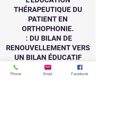
L’ÉDUCATION
THÉRAPEUTIQUE DU
PATIENT EN
ORTHOPHONIE.
: DU BILAN DE
RENOUVELLEMENT VERS
UN BILAN ÉDUCATIF
PARTAGÉ
Phone
Email
Facebook
I. Gaudie
29 - 30 septembre à Montpellier
Programme
Inscription
contact@sdoformlr.com