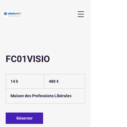
FC01VISIO
480
euros
14 h
1
480 €
4
h
Maison des Professions Libérales
Réserver