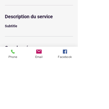
Description du service
Subtitle
Coordonnées
Phone
Email
Facebook
295 Rue Alfred Nobel, Montpellier, France
contact@sdoformlr.com
Tel :
06.34.35.27.05