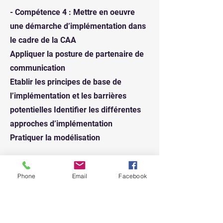
- Compétence 4 : Mettre en oeuvre
une démarche d’implémentation dans
le cadre de la CAA
Appliquer la posture de partenaire de
communication
Etablir les principes de base de
l’implémentation et les barrières
potentielles Identifier les différentes
approches d’implémentation
Pratiquer la modélisation
- Compétence 5 : Elaborer un système
Phone
Email
Facebook
de CAA personnalisé
Identifier les différents outils de CAA,
leurs particularités et la notion de
système de CAA Analyser les