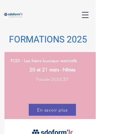
FORMATIONS 2025
FC01 - Les freins buccaux restrictifs
20 et 21 mars - Nîmes
Pascale DOUCET
En savoir plus