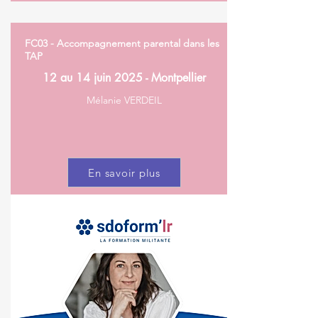
FC03 - Accompagnement parental dans les
TAP
12 au 14 juin 2025 - Montpellier
Mélanie VERDEIL
En savoir plus