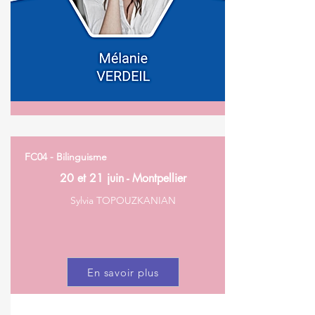
FC04 - Bilinguisme
20 et 21 juin - Montpellier
Sylvia TOPOUZKANIAN
En savoir plus