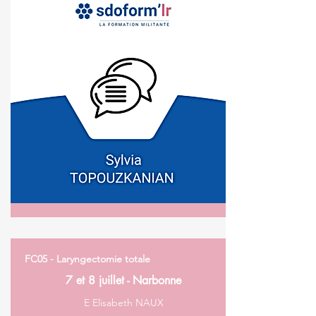
FC05 - Laryngectomie totale
7 et 8 juillet - Narbonne
E Elisabeth NAUX