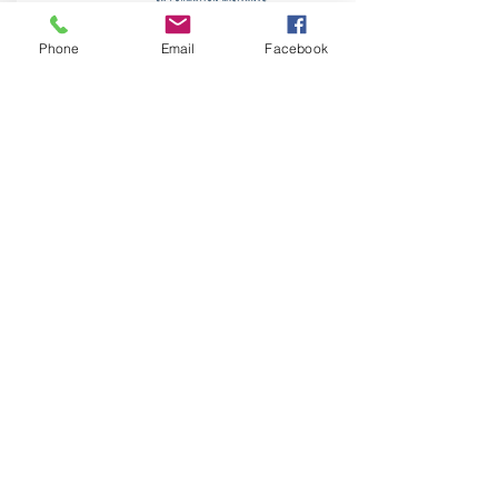
Phone
Email
Facebook
FC08 - Se lancer en C.A.A.
Du 19 au 21 novembre - Montpellier
Estelle RICHEZ et Sabrina PEYRILLE -
patiente partenaire