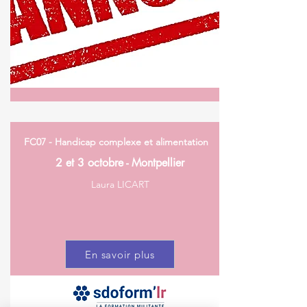
FC07 - Handicap complexe et alimentation
2 et 3 octobre - Montpellier
Laura LICART
En savoir plus