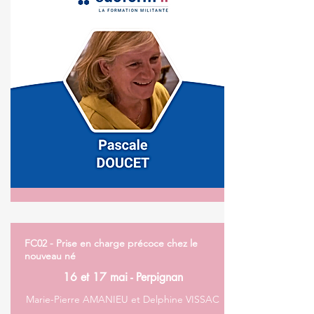
FC02 - Prise en charge précoce chez le
nouveau né
16 et 17 mai - Perpignan
Marie-Pierre AMANIEU et Delphine VISSAC